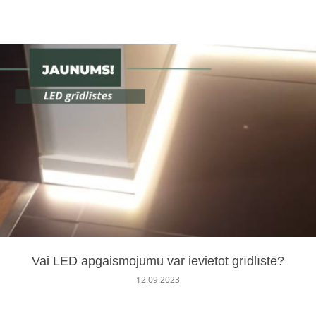
View
View
Vai LED apgaismojumu var ievietot grīdlīstē?
Vai LED apgaismojumu var ievietot grīdlīstē?
12.09.2023
12.09.2023