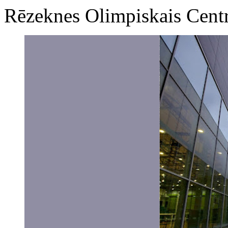
Rēzeknes Olimpiskais Cent